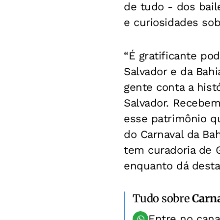
de tudo - dos bai
e curiosidades sobr
“É gratificante po
Salvador e da Bahi
gente conta a hist
Salvador. Recebe
esse patrimônio qu
do Carnaval da Bah
tem curadoria de G
enquanto dá desta
Tudo sobre
Carn
Entre no can