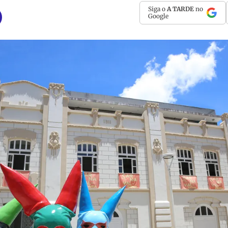
Siga o
A TARDE
no
Google