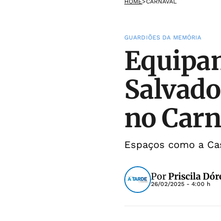
HOME
>
CARNAVAL
GUARDIÕES DA MEMÓRIA
Equipam
Salvado
no Carn
Espaços como a Casa
Por
Priscila Dór
26/02/2025 - 4:00 h