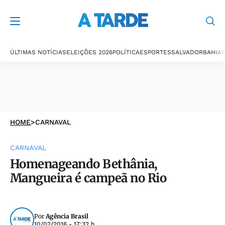
ÚLTIMAS NOTÍCIAS
ELEIÇÕES 2026
POLÍTICA
ESPORTES
SALVADOR
BAHIA
P
HOME
>
CARNAVAL
CARNAVAL
Homenageando Bethânia,
Mangueira é campeã no Rio
Por
Agência Brasil
10/02/2016 - 17:32 h