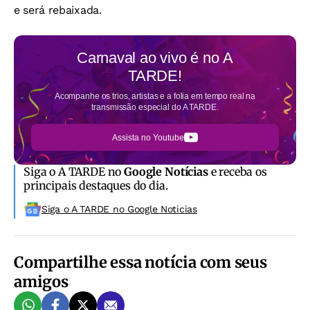
e será rebaixada.
Carnaval ao vivo é no
A
TARDE!
Acompanhe os trios, artistas e a folia em tempo real na
transmissão especial do A TARDE.
Assista no Youtube
Siga o A TARDE no
Google Notícias
e receba os
principais destaques do dia.
Siga o A TARDE no Google Noticias
Compartilhe essa notícia com seus
amigos