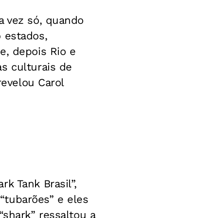
a vez só, quando
 estados,
e, depois Rio e
s culturais de
revelou Carol
k Tank Brasil”,
“tubarões” e eles
“shark” ressaltou a