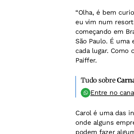
“Olha, é bem curio
eu vim num resort
começando em Brasí
São Paulo. É uma e
cada lugar. Como o
Paiffer.
Tudo sobre
Carn
Entre no can
Carol é uma das in
onde alguns empre
podem fazer alguma