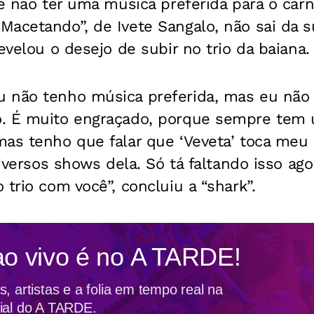
se não ter uma música preferida para o carn
acetando”, de Ivete Sangalo, não sai da s
evelou o desejo de subir no trio da baiana.
 não tenho música preferida, mas eu não
o. É muito engraçado, porque sempre tem
as tenho que falar que ‘Veveta’ toca meu 
diversos shows dela. Só tá faltando isso ago
 trio com você”, concluiu a “shark”.
ao vivo é no
A TARDE!
, artistas e a folia em tempo real na
ial do A TARDE.