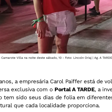
Camarote Villa na noite deste sábado, 10 - Foto: Lincoln Oriaj | Ag. A TARD
nos, a empresária Carol Paiffer está de vol
ersa exclusiva com o
Portal A TARDE
, a inv
tem sido seus dias de folia em diferentes
ltural que cada localidade proporciona.