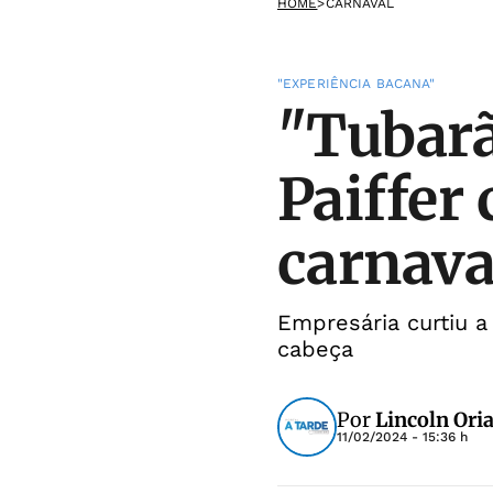
HOME
>
CARNAVAL
"EXPERIÊNCIA BACANA"
"Tubarã
Paiffer
carnava
Empresária curtiu a
cabeça
Por
Lincoln Oria
11/02/2024 - 15:36 h