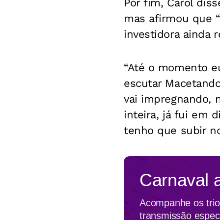
Por fim, Carol dis
mas afirmou que “M
investidora ainda r
“Até o momento eu
escutar Macetand
vai impregnando, m
inteira, já fui em 
tenho que subir no
Carnaval 
Acompanhe os trios
transmissão espec