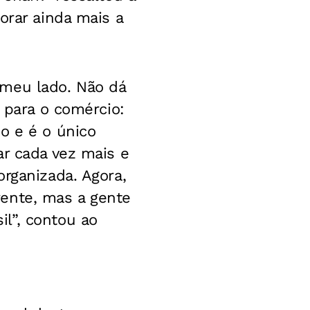
orar ainda mais a
 meu lado. Não dá
a para o comércio:
o e é o único
ar cada vez mais e
rganizada. Agora,
rente, mas a gente
l”, contou ao