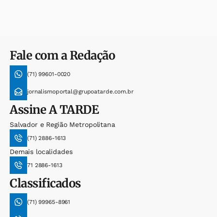
Fale com a Redação
(71) 99601-0020
jornalismoportal@grupoatarde.com.br
Assine
A TARDE
Salvador e Região Metropolitana
(71) 2886-1613
Demais localidades
71 2886-1613
Classificados
(71) 99965-8961