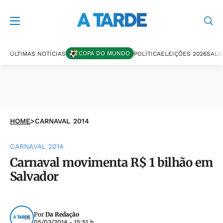
COPA DO MUNDO
ÚLTIMAS NOTÍCIAS
POLÍTICA
ELEIÇÕES 2026
SALV
HOME
>
CARNAVAL 2014
CARNAVAL 2014
Carnaval movimenta R$ 1 bilhão em
Salvador
Por
Da Redação
05/03/2014 - 15:51 h