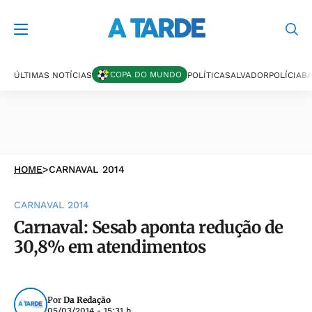
COPA DO MUNDO
ÚLTIMAS NOTÍCIAS
POLÍTICA
SALVADOR
POLÍCIA
BA
HOME
>
CARNAVAL 2014
CARNAVAL 2014
Carnaval: Sesab aponta redução de
30,8% em atendimentos
Por
Da Redação
05/03/2014 - 15:31 h