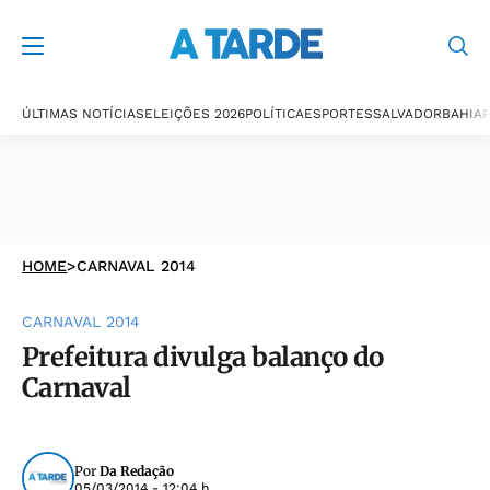
ÚLTIMAS NOTÍCIAS
ELEIÇÕES 2026
POLÍTICA
ESPORTES
SALVADOR
BAHIA
P
HOME
>
CARNAVAL 2014
CARNAVAL 2014
Prefeitura divulga balanço do
Carnaval
Por
Da Redação
05/03/2014 - 12:04 h