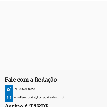
Fale com a Redação
(71) 99601-0020
jornalismoportal@grupoatarde.com.br
Assine
A TARDE