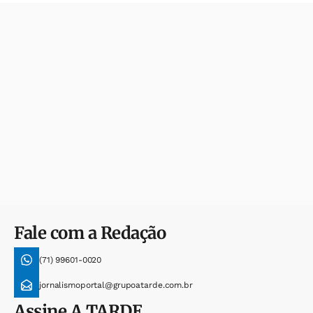
Fale com a Redação
(71) 99601-0020
jornalismoportal@grupoatarde.com.br
Assine
A TARDE