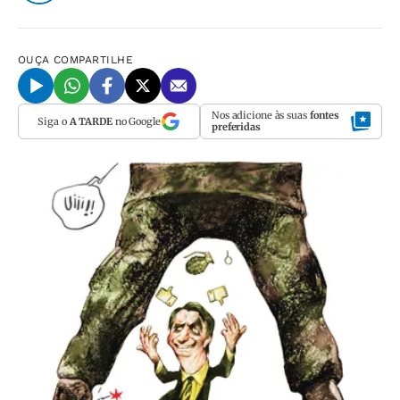
OUÇA
COMPARTILHE
Nos adicione às suas
fontes
Siga o
A TARDE
no Google
preferidas