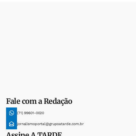
Fale com a Redação
(71) 99601-0020
jornalismoportal@grupoatarde.com.br
Assine
A TARDE