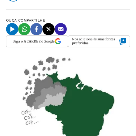
OUÇA
COMPARTILHE
Nos adicione às suas
fontes
Siga o
A TARDE
no Google
preferidas