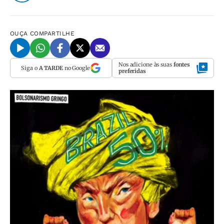
OUÇA
COMPARTILHE
Nos adicione às suas
fontes
Siga o
A TARDE
no Google
preferidas