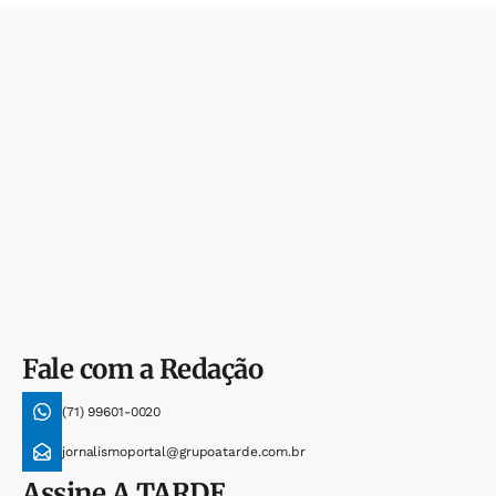
Fale com a Redação
(71) 99601-0020
jornalismoportal@grupoatarde.com.br
Assine
A TARDE