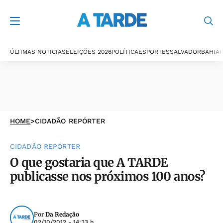
ÚLTIMAS NOTÍCIAS
ELEIÇÕES 2026
POLÍTICA
ESPORTES
SALVADOR
BAHIA
P
HOME
>
CIDADÃO REPÓRTER
CIDADÃO REPÓRTER
O que gostaria que A TARDE
publicasse nos próximos 100 anos?
Por
Da Redação
02/10/2012 - 14:33 h