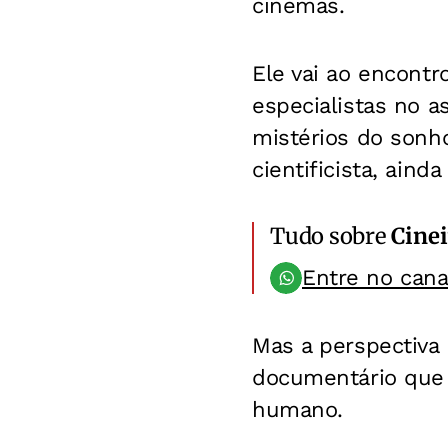
cinemas.
Ele vai ao encontr
especialistas no a
mistérios do sonh
cientificista, aind
Tudo sobre
Cinei
Entre no can
Mas a perspectiva
documentário que e
humano.