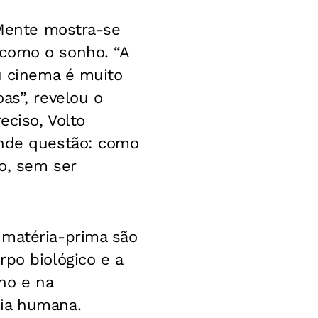
 Mente mostra-se
 como o sonho. “A
eu cinema é muito
as”, revelou o
eciso, Volto
ande questão: como
co, sem ser
 matéria-prima são
rpo biológico e a
ho e na
cia humana.