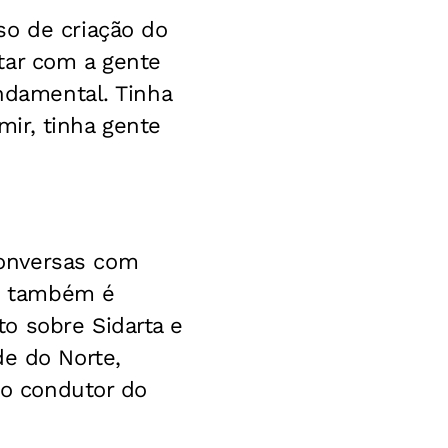
so de criação do
tar com a gente
undamental. Tinha
ir, tinha gente
conversas com
ue também é
o sobre Sidarta e
de do Norte,
io condutor do