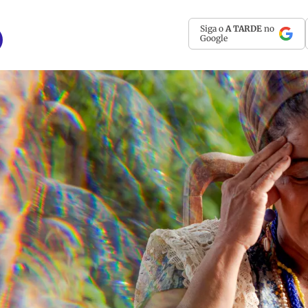
Siga o
A TARDE
no
Google