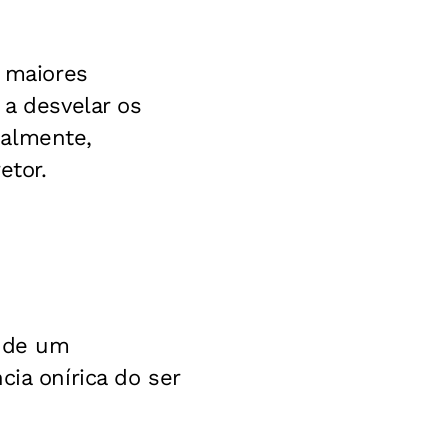
s maiores
 a desvelar os
ialmente,
etor.
m de um
cia onírica do ser