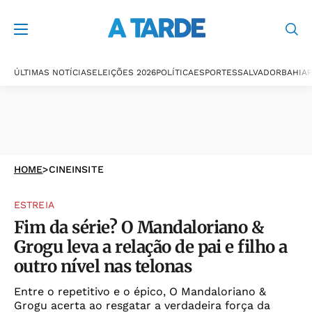
ÚLTIMAS NOTÍCIAS
ELEIÇÕES 2026
POLÍTICA
ESPORTES
SALVADOR
BAHIA
P
HOME
>
CINEINSITE
ESTREIA
Fim da série? O Mandaloriano &
Grogu leva a relação de pai e filho a
outro nível nas telonas
Entre o repetitivo e o épico, O Mandaloriano &
Grogu acerta ao resgatar a verdadeira força da