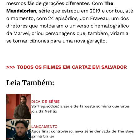
mesmos fãs de gerações diferentes. Com
The
Mandalorian
, série que estreou em 2019 e contou, até
o momento, com 24 episódios, Jon Fraveau, um dos
diretores que moldaram o universo cinematográfico
da Marvel, criou personagens que, também, viriam a
se tornar cânones para uma nova geração.
>>> TODOS OS FILMES EM CARTAZ EM SALVADOR
Leia Também:
DICA DE SÉRIE
Só 7 episódios: a série de faroeste sombrio que virou
joia da Netflix
LANÇAMENTO
Após final controverso, nova série derivada de The Boys
ganha trailer