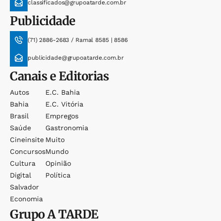
classificados@grupoatarde.com.br
Publicidade
(71) 2886-2683 / Ramal 8585 | 8586
publicidade@grupoatarde.com.br
Canais e Editorias
Autos
E.c. Bahia
Bahia
E.c. Vitória
Brasil
Empregos
Saúde
Gastronomia
Cineinsite
Muito
Concursos
Mundo
Cultura
Opinião
Digital
Política
Salvador
Economia
Grupo
A TARDE