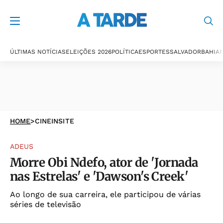
ÚLTIMAS NOTÍCIAS
ELEIÇÕES 2026
POLÍTICA
ESPORTES
SALVADOR
BAHIA
P
HOME
>
CINEINSITE
ADEUS
Morre Obi Ndefo, ator de 'Jornada
nas Estrelas' e 'Dawson's Creek'
Ao longo de sua carreira, ele participou de várias
séries de televisão