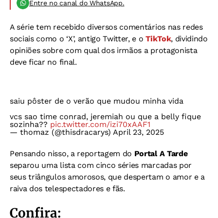
Entre no canal do WhatsApp.
A série tem recebido diversos comentários nas redes
sociais como o ‘X’, antigo Twitter, e o
TikTok
, dividindo
opiniões sobre com qual dos irmãos a protagonista
deve ficar no final.
saiu pôster de o verão que mudou minha vida
vcs sao time conrad, jeremiah ou que a belly fique
sozinha??
pic.twitter.com/izi70xAAF1
— thomaz (@thisdracarys)
April 23, 2025
Pensando nisso, a reportagem do
Portal A Tarde
separou uma lista com cinco séries marcadas por
seus triângulos amorosos, que despertam o amor e a
raiva dos telespectadores e fãs.
Confira: