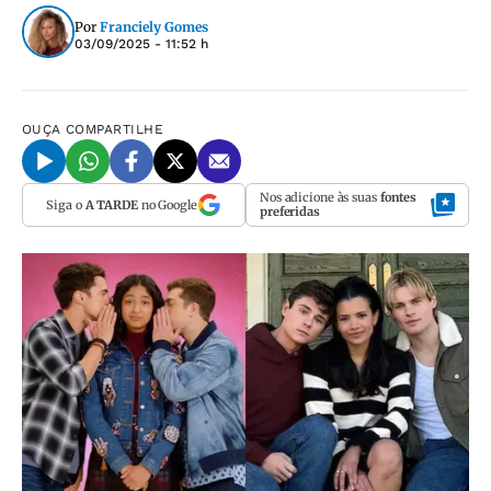
Por
Franciely Gomes
03/09/2025 - 11:52 h
OUÇA
COMPARTILHE
Nos adicione às suas
fontes
Siga o
A TARDE
no Google
preferidas