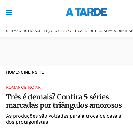
ÚLTIMAS NOTÍCIAS
ELEIÇÕES 2026
POLÍTICA
ESPORTES
SALVADOR
BAHIA
P
HOME
>
CINEINSITE
ROMANCE NO AR
Três é demais? Confira 5 séries
marcadas por triângulos amorosos
As produções são voltadas para a troca de casais
dos protagonistas