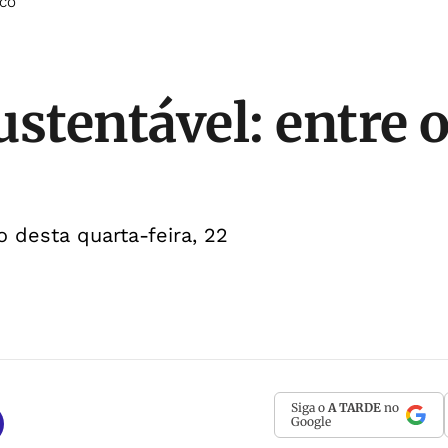
OCO
ustentável: entre o
 desta quarta-feira, 22
Siga o
A TARDE
no
Google