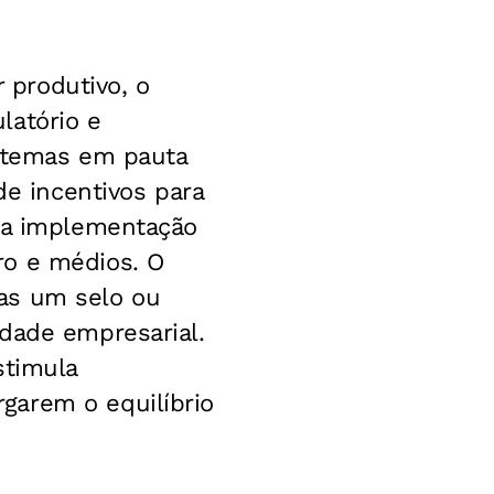
 produtivo, o
latório e
s temas em pauta
de incentivos para
e a implementação
ro e médios. O
as um selo ou
idade empresarial.
stimula
garem o equilíbrio