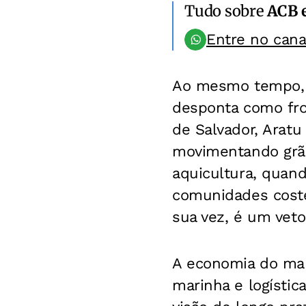
Tudo sobre
ACB 
Entre no can
Ao mesmo tempo, o
desponta como fro
de Salvador, Aratu
movimentando grão
aquicultura, quan
comunidades costei
sua vez, é um veto
A economia do mar 
marinha e logístic