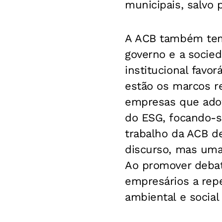
municipais, salvo pa
A ACB também tem 
governo e a socie
institucional favo
estão os marcos re
empresas que adot
do ESG, focando-s
trabalho da ACB d
discurso, mas uma
Ao promover debate
empresários a rep
ambiental e socia