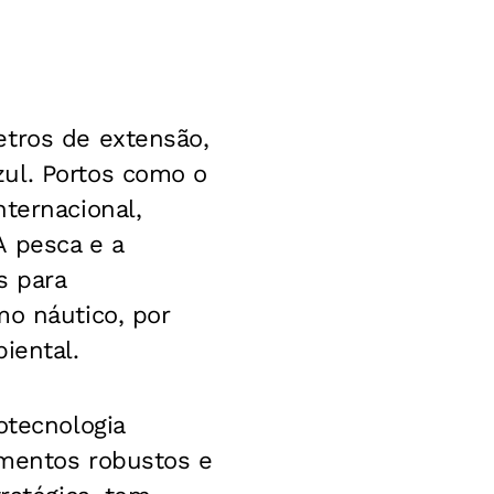
etros de extensão,
ul. Portos como o
ternacional,
A pesca e a
s para
mo náutico, por
iental.
otecnologia
imentos robustos e