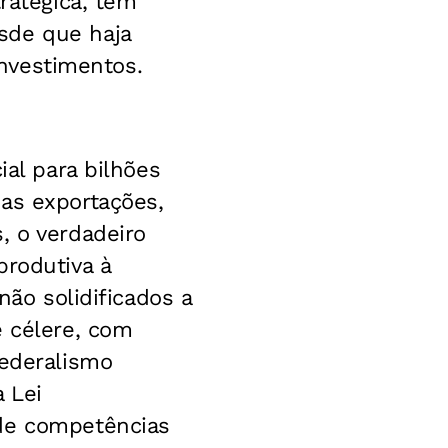
ratégica, tem
sde que haja
investimentos.
ial para bilhões
as exportações,
, o verdadeiro
produtiva à
não solidificados a
e célere, com
federalismo
 Lei
 de competências