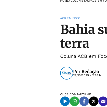
HOME
>
COLUNISTAS
>
ACB EM F
ACB EM FOCO
Bahia s
terra
Coluna ACB em Foco
Por
Redação
22/10/2025 - 2:28 h
OUÇA
COMPARTILHE