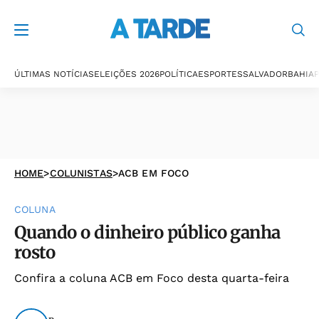
ÚLTIMAS NOTÍCIAS
ELEIÇÕES 2026
POLÍTICA
ESPORTES
SALVADOR
BAHIA
P
HOME
>
COLUNISTAS
>
ACB EM FOCO
COLUNA
Quando o dinheiro público ganha
rosto
Confira a coluna ACB em Foco desta quarta-feira