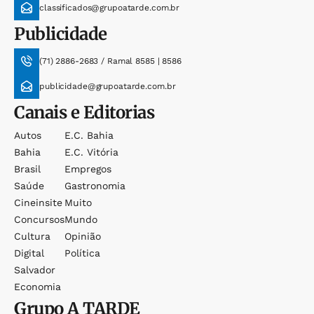
classificados@grupoatarde.com.br
Publicidade
(71) 2886-2683 / Ramal 8585 | 8586
publicidade@grupoatarde.com.br
Canais e Editorias
Autos
E.c. Bahia
Bahia
E.c. Vitória
Brasil
Empregos
Saúde
Gastronomia
Cineinsite
Muito
Concursos
Mundo
Cultura
Opinião
Digital
Política
Salvador
Economia
Grupo
A TARDE