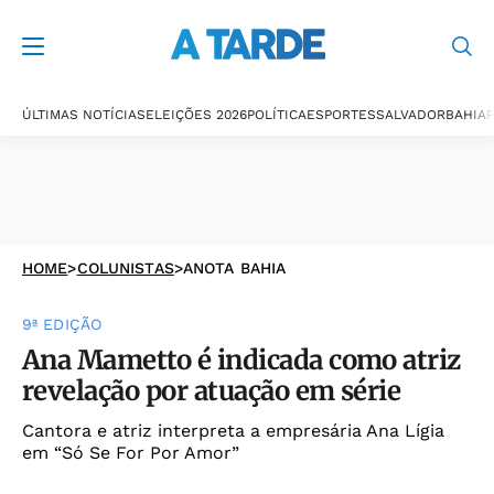
ÚLTIMAS NOTÍCIAS
ELEIÇÕES 2026
POLÍTICA
ESPORTES
SALVADOR
BAHIA
P
HOME
>
COLUNISTAS
>
ANOTA BAHIA
9ª EDIÇÃO
Ana Mametto é indicada como atriz
revelação por atuação em série
Cantora e atriz interpreta a empresária Ana Lígia
em “Só Se For Por Amor”