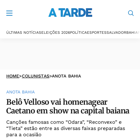
ÚLTIMAS NOTÍCIAS
ELEIÇÕES 2026
POLÍTICA
ESPORTES
SALVADOR
BAHIA
P
HOME
>
COLUNISTAS
>
ANOTA BAHIA
ANOTA BAHIA
Belô Velloso vai homenagear
Caetano em show na capital baiana
Canções famosas como “Odara”, “Reconvexo” e
“Tieta” estão entre as diversas faixas preparadas
para a ocasião