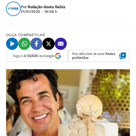
Por
Redação Anota Bahia
21/01/2025 - 16:08 h
OUÇA
COMPARTILHE
Nos adicione às suas
fontes
Siga o
A TARDE
no Google
preferidas