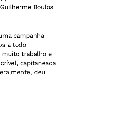
 Guilherme Boulos
i uma campanha
os a todo
 muito trabalho e
crível, capitaneada
teralmente, deu