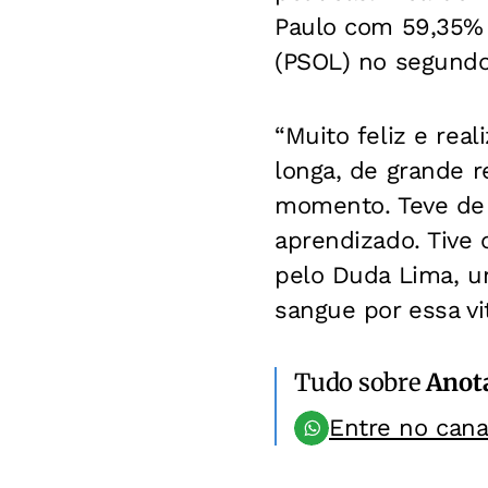
Paulo com 59,35% 
(PSOL) no segundo
“Muito feliz e re
longa, de grande 
momento. Teve de 
aprendizado. Tive 
pelo Duda Lima, u
sangue por essa vit
Tudo sobre
Anot
Entre no can