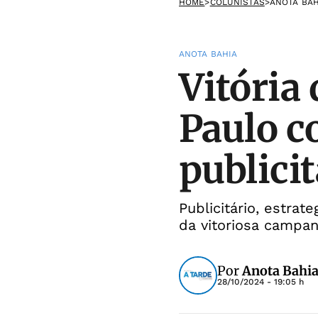
HOME
>
COLUNISTAS
>
ANOTA BAH
ANOTA BAHIA
Vitória
Paulo c
publici
Publicitário, estrat
da vitoriosa campa
Por
Anota Bahi
28/10/2024 - 19:05 h