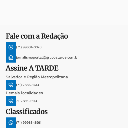
Fale com a Redação
(71) 99601-0020
jornalismoportal@grupoatarde.com.br
Assine
A TARDE
Salvador e Região Metropolitana
(71) 2886-1613
Demais localidades
71 2886-1613
Classificados
(71) 99965-8961