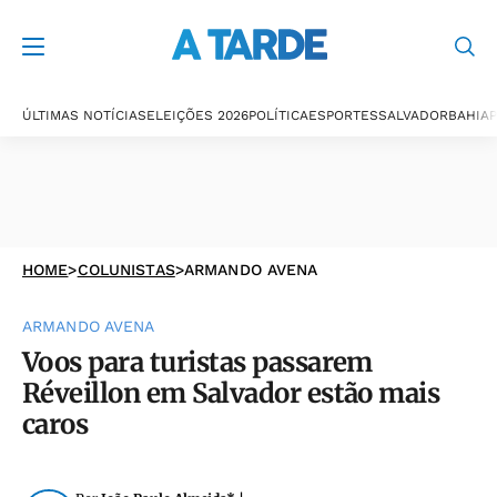
ÚLTIMAS NOTÍCIAS
ELEIÇÕES 2026
POLÍTICA
ESPORTES
SALVADOR
BAHIA
P
HOME
>
COLUNISTAS
>
ARMANDO AVENA
ARMANDO AVENA
Voos para turistas passarem
Réveillon em Salvador estão mais
caros