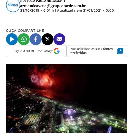
Por
João Paulo Almeida* |
armandoavena@grupoatarde.com.br
29/10/2019 - 6:01 h
| Atualizada em
21/01/2021 - 0:00
OUÇA
COMPARTILHE
Nos adicione às suas
fontes
Siga o
A TARDE
no Google
preferidas