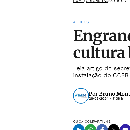
HOME
>
COLUNISTAS
>
ARTIGOS
ARTIGOS
Engrand
cultura
Leia artigo do secr
instalação do CCBB
Por
Bruno Mont
26/03/2024 - 7:39 h
OUÇA
COMPARTILHE