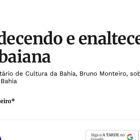
ecendo e enaltec
 baiana
etário de Cultura da Bahia, Bruno Monteiro, so
 Bahia
eiro*
Siga o
A TARDE
no
Google