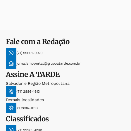
Fale com a Redação
(71) 99601-0020
jornalismoportal@grupoatarde.com.br
Assine
A TARDE
Salvador e Região Metropolitana
(71) 2886-1613
Demais localidades
71 2886-1613
Classificados
(71) 99965-8961