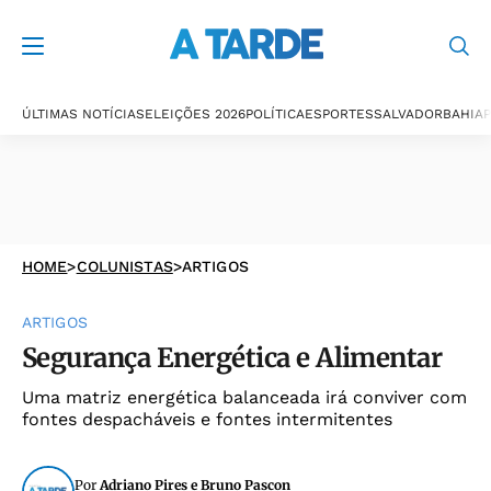
ÚLTIMAS NOTÍCIAS
ELEIÇÕES 2026
POLÍTICA
ESPORTES
SALVADOR
BAHIA
P
HOME
>
COLUNISTAS
>
ARTIGOS
ARTIGOS
Segurança Energética e Alimentar
Uma matriz energética balanceada irá conviver com
fontes despacháveis e fontes intermitentes
Por
Adriano Pires e Bruno Pascon