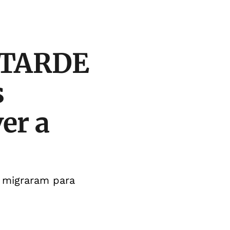
A TARDE
s
er a
s migraram para