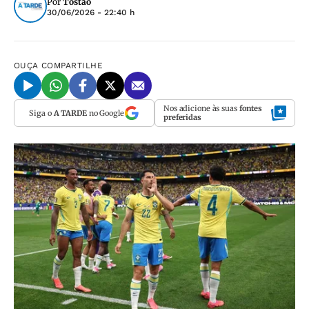
Por
Tostão
30/06/2026 - 22:40 h
OUÇA
COMPARTILHE
Nos adicione às suas
fontes
Siga o
A TARDE
no Google
preferidas