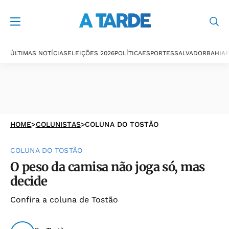
ÚLTIMAS NOTÍCIAS
ELEIÇÕES 2026
POLÍTICA
ESPORTES
SALVADOR
BAHIA
P
HOME
>
COLUNISTAS
>
COLUNA DO TOSTÃO
COLUNA DO TOSTÃO
O peso da camisa não joga só, mas
decide
Confira a coluna de Tostão