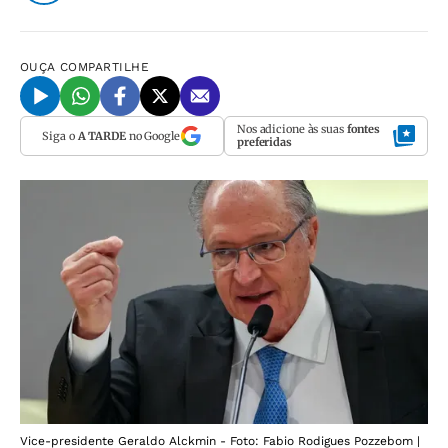
OUÇA
COMPARTILHE
Nos adicione às suas
fontes
Siga o
A TARDE
no Google
preferidas
Vice-presidente Geraldo Alckmin - Foto: Fabio Rodigues Pozzebom |