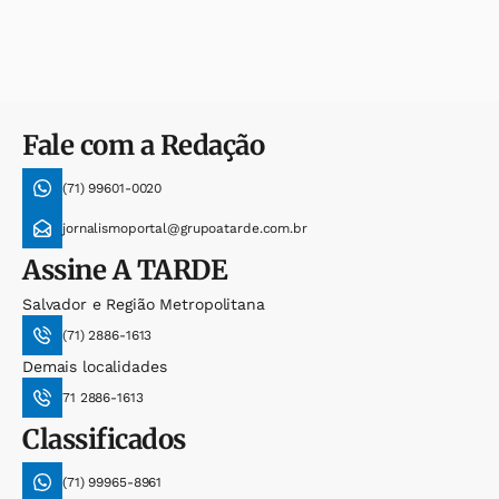
Fale com a Redação
(71) 99601-0020
jornalismoportal@grupoatarde.com.br
Assine
A TARDE
Salvador e Região Metropolitana
(71) 2886-1613
Demais localidades
71 2886-1613
Classificados
(71) 99965-8961