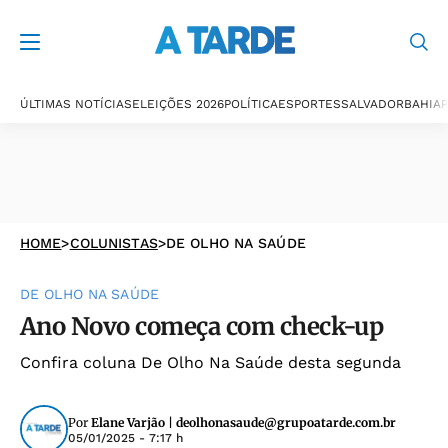
ÚLTIMAS NOTÍCIAS
ELEIÇÕES 2026
POLÍTICA
ESPORTES
SALVADOR
BAHIA
P
HOME
>
COLUNISTAS
>
DE OLHO NA SAÚDE
DE OLHO NA SAÚDE
Ano Novo começa com check-up
Confira coluna De Olho Na Saúde desta segunda
Por
Elane Varjão |
deolhonasaude@grupoatarde.com.br
05/01/2025 - 7:17 h