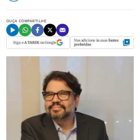
OUÇA
COMPARTILHE
Nos adicione às suas
fontes
Siga o
A TARDE
no Google
preferidas