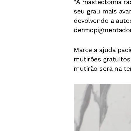
“A mastectomia rad
seu grau mais ava
devolvendo a autoe
dermopigmentadora
Marcela ajuda paci
mutirões gratuitos
mutirão será na ter