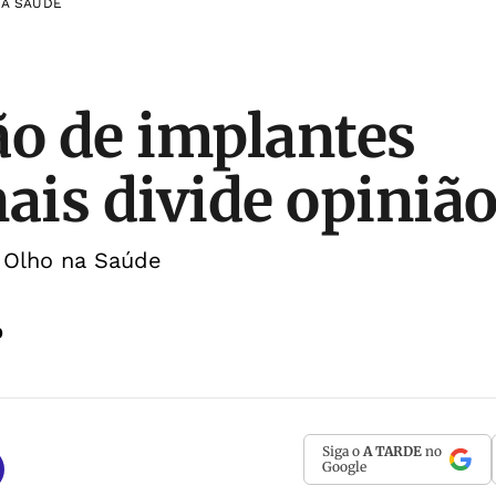
NA SAÚDE
ão de implantes
is divide opiniã
e Olho na Saúde
o
Siga o
A TARDE
no
Google