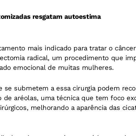
tomizadas resgatam autoestima
atamento mais indicado para tratar o cânce
tectomia radical, um procedimento que im
stado emocional de muitas mulheres.
e se submetem a essa cirurgia podem recor
de aréolas, uma técnica que tem foco ex
rúrgicos, melhorando a aparência das cica