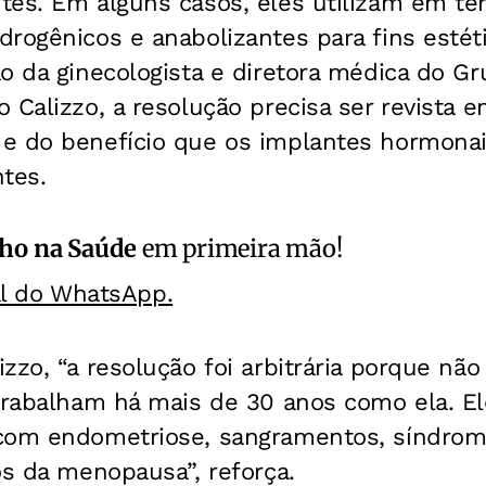
tes. Em alguns casos, eles utilizam em te
rogênicos e anabolizantes para fins estét
o da ginecologista e diretora médica do Gr
 Calizzo, a resolução precisa ser revista e
e do benefício que os implantes hormonai
tes.
ho na Saúde
em primeira mão!
al do WhatsApp.
zzo, “a resolução foi arbitrária porque nã
 trabalham há mais de 30 anos como ela. E
com endometriose, sangramentos, síndrome
os da menopausa”, reforça.