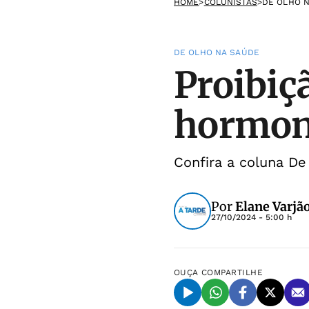
HOME
>
COLUNISTAS
>
DE OLHO 
DE OLHO NA SAÚDE
Proibiç
hormona
Confira a coluna D
Por
Elane Varjã
27/10/2024 - 5:00 h
OUÇA
COMPARTILHE