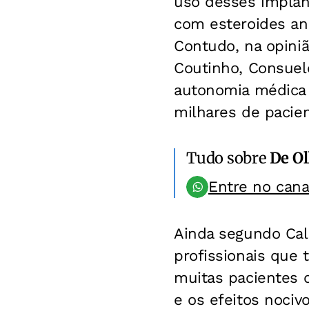
uso desses implan
com esteroides and
Contudo, na opiniã
Coutinho, Consuelo
autonomia médica 
milhares de pacien
Tudo sobre
De Ol
Entre no can
Ainda segundo Cali
profissionais que
muitas pacientes 
e os efeitos nociv