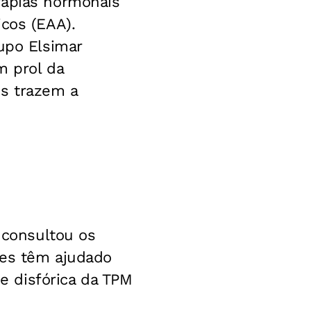
rapias hormonais
icos (EAA).
upo Elsimar
m prol da
s trazem a
o consultou os
les têm ajudado
 disfórica da TPM