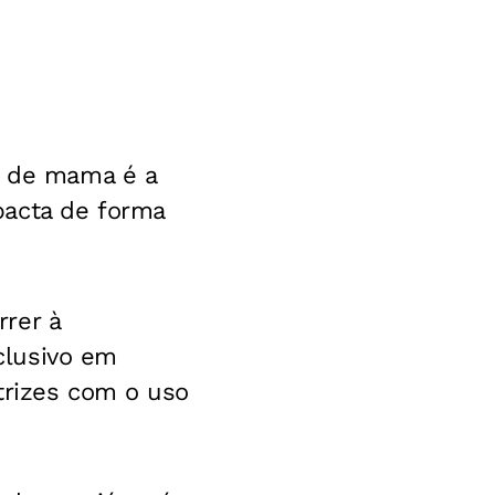
r de mama é a
pacta de forma
rer à
clusivo em
trizes com o uso