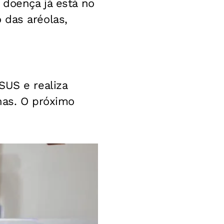
 doença já está no
 das aréolas,
SUS e realiza
has. O próximo