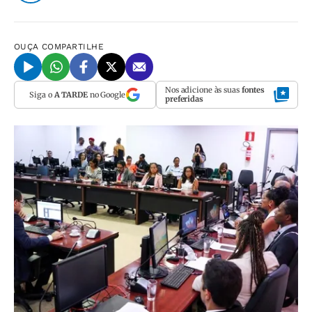
OUÇA
COMPARTILHE
Nos adicione às suas
fontes
Siga o
A TARDE
no Google
preferidas