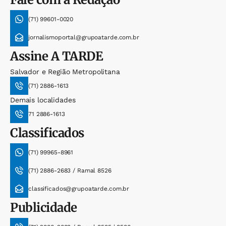
(71) 99601-0020
jornalismoportal@grupoatarde.com.br
Assine
A TARDE
Salvador e Região Metropolitana
(71) 2886-1613
Demais localidades
71 2886-1613
Classificados
(71) 99965-8961
(71) 2886-2683 / Ramal 8526
classificados@grupoatarde.com.br
Publicidade