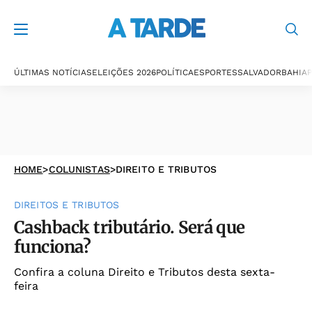
ÚLTIMAS NOTÍCIAS
ELEIÇÕES 2026
POLÍTICA
ESPORTES
SALVADOR
BAHIA
P
HOME
>
COLUNISTAS
>
DIREITO E TRIBUTOS
DIREITOS E TRIBUTOS
Cashback tributário. Será que
funciona?
Confira a coluna Direito e Tributos desta sexta-
feira