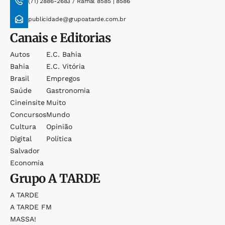
(71) 2886-2683 / Ramal 8585 | 8586
publicidade@grupoatarde.com.br
Canais e Editorias
Autos
E.c. Bahia
Bahia
E.c. Vitória
Brasil
Empregos
Saúde
Gastronomia
Cineinsite
Muito
Concursos
Mundo
Cultura
Opinião
Digital
Política
Salvador
Economia
Grupo
A TARDE
A TARDE
A TARDE FM
MASSA!