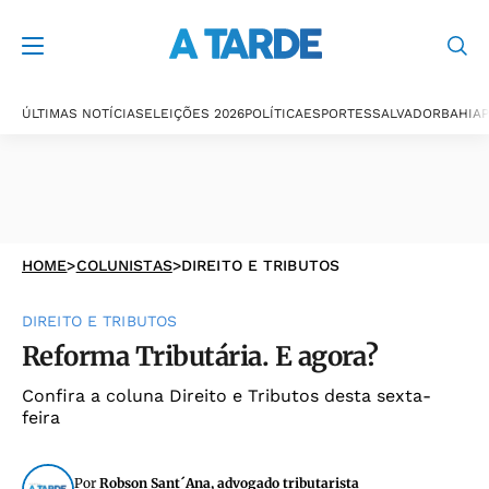
ÚLTIMAS NOTÍCIAS
ELEIÇÕES 2026
POLÍTICA
ESPORTES
SALVADOR
BAHIA
P
HOME
>
COLUNISTAS
>
DIREITO E TRIBUTOS
DIREITO E TRIBUTOS
Reforma Tributária. E agora?
Confira a coluna Direito e Tributos desta sexta-
feira
Por
Robson Sant´Ana, advogado tributarista