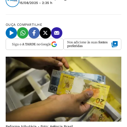
15/08/2025 - 2:35 h
OUÇA
COMPARTILHE
Nos adicione às suas
fontes
Siga o
A TARDE
no Google
preferidas
Reforma tributária - Foto: Agência Brasil