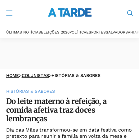
ÚLTIMAS NOTÍCIAS
ELEIÇÕES 2026
POLÍTICA
ESPORTES
SALVADOR
BAHIA
P
HOME
>
COLUNISTAS
>
HISTÓRIAS & SABORES
HISTÓRIAS & SABORES
Do leite materno à refeição, a
comida afetiva traz doces
lembranças
Dia das Mães transformou-se em data festiva como
pretexto para reunir a família em volta da mesa e