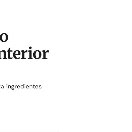
do
nterior
za ingredientes