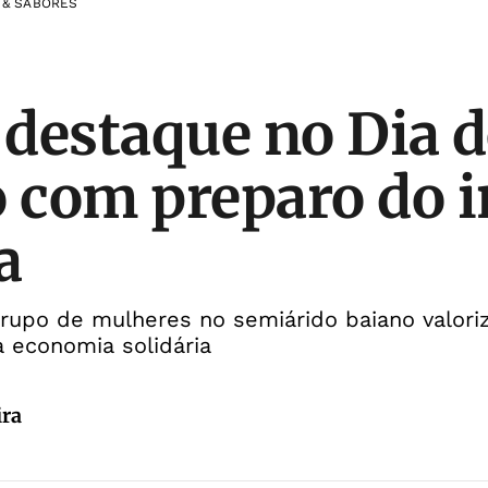
 & SABORES
é destaque no Dia 
o com preparo do i
a
grupo de mulheres no semiárido baiano valori
a economia solidária
ira