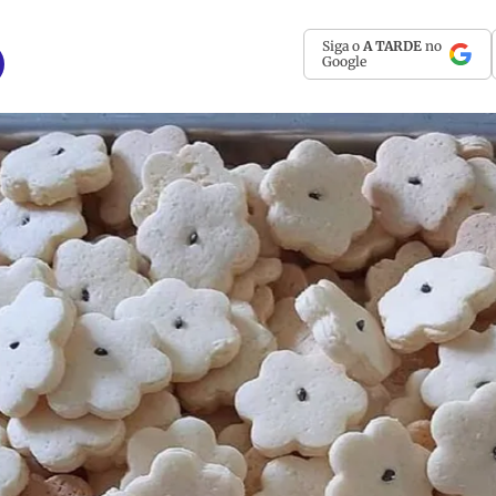
Siga o
A TARDE
no
Google