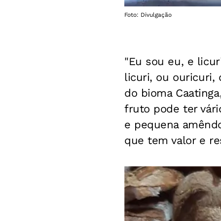
Foto: Divulgação
"Eu sou eu, e licu
licuri, ou ouricur
do bioma Caatinga
fruto pode ter vári
e pequena amêndo
que tem valor e re