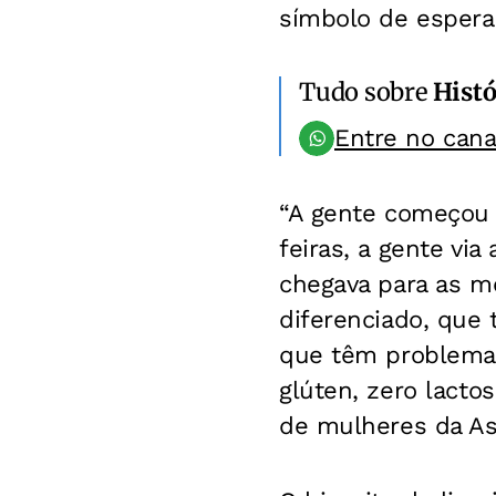
símbolo de espera
Tudo sobre
Histó
Entre no can
“A gente começou a
feiras, a gente vi
chegava para as me
diferenciado, que
que têm problemas 
glúten, zero lactos
de mulheres da As