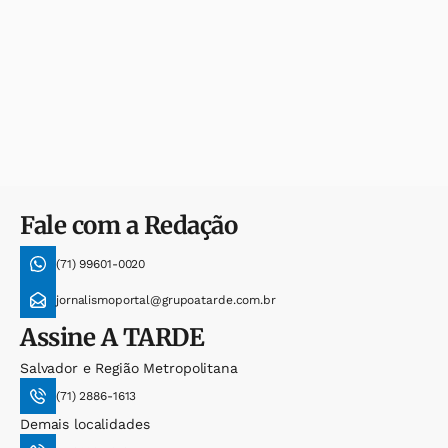
Fale com a Redação
(71) 99601-0020
jornalismoportal@grupoatarde.com.br
Assine
A TARDE
Salvador e Região Metropolitana
(71) 2886-1613
Demais localidades