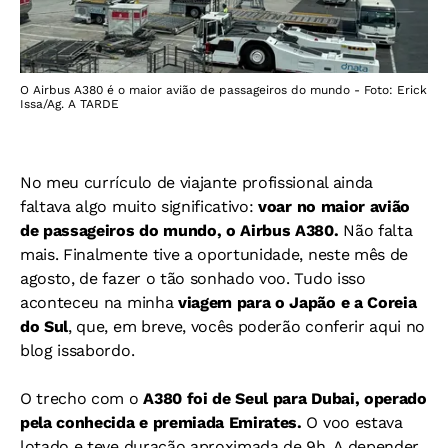
O Airbus A380 é o maior avião de passageiros do mundo - Foto: Erick
Issa/Ag. A TARDE
No meu currículo de viajante profissional ainda
faltava algo muito significativo:
voar no maior avião
de passageiros do mundo, o Airbus A380.
Não falta
mais. Finalmente tive a oportunidade, neste mês de
agosto, de fazer o tão sonhado voo. Tudo isso
aconteceu na minha
viagem para o Japão e a Coreia
do Sul
, que, em breve, vocês poderão conferir aqui no
blog issabordo.
O trecho com o
A380 foi de Seul para Dubai, operado
pela conhecida e premiada Emirates.
O voo estava
lotado e teve duração aproximada de 9h. A depender