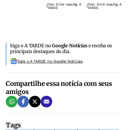
Foto: Erick Issa/Ag. A
Foto: Erick Issa/Ag. A
|
|
O
TARDE
TARDE
é
d
d
Siga o A TARDE no
Google Notícias
e receba os
principais destaques do dia.
Siga o A TARDE no Google Noticias
Compartilhe essa notícia com seus
amigos
Tags