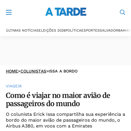
ÚLTIMAS NOTÍCIAS
ELEIÇÕES 2026
POLÍTICA
ESPORTES
SALVADOR
BAHIA
P
HOME
>
COLUNISTAS
>
ISSA A BORDO
VIAGEM
Como é viajar no maior avião de
passageiros do mundo
O colunista Erick Issa compartilha sua experiência a
bordo do maior avião de passageiros do mundo, o
Airbus A380, em voos com a Emirates