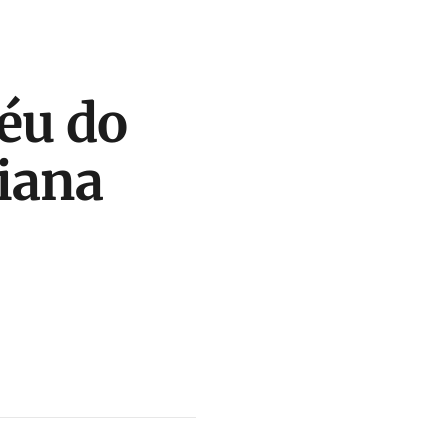
éu do
iana