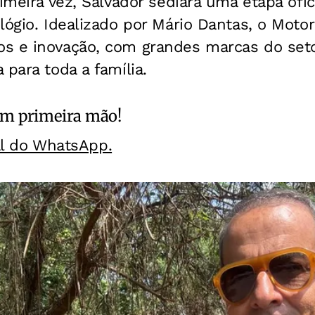
rimeira vez, Salvador sediará uma etapa
ofi
lógio. Idealizado por Mário Dantas,
o Moto
os e inovação, com grandes
marcas do set
 para toda a família.
m primeira mão!
al do WhatsApp.