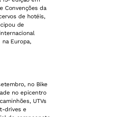
de
Convenções da
cervos de hotéis,
icipou de
internacional
s
na Europa,
 setembro, no
Bike
dade no
epicentro
caminhões, UTVs
t-drives e