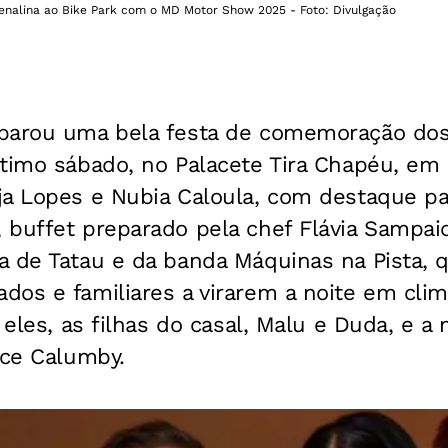
renalina ao Bike Park com o MD Motor Show 2025 - Foto: Divulgação
eparou uma bela festa de comemoração do
ltimo sábado, no Palacete Tira Chapéu, em
ja Lopes e Nubia Caloula, com destaque
pa
 buffet preparado pela chef Flávia
Sampaio
a de Tatau e da banda Máquinas na
Pista, 
dos e familiares a virarem a noite
em clim
 eles, as filhas do casal, Malu e
Duda, e a
ace Calumby.