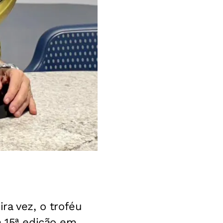
ira vez, o
troféu
a 15ª
edição em