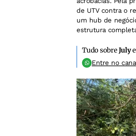
acrobacias. Pela p
de UTV contra o re
um hub de negóci
estrutura completa
Tudo sobre
July
e
Entre no can