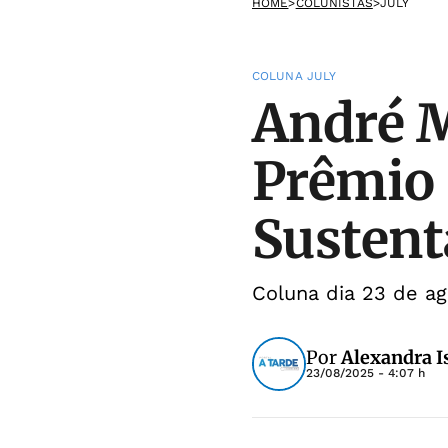
HOME
>
COLUNISTAS
>
JULY
COLUNA JULY
André M
Prêmio 
Sustent
Coluna dia 23 de a
Por
Alexandra I
23/08/2025 - 4:07 h