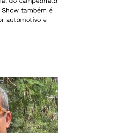
cial do campeonato
r Show também é
or automotivo e