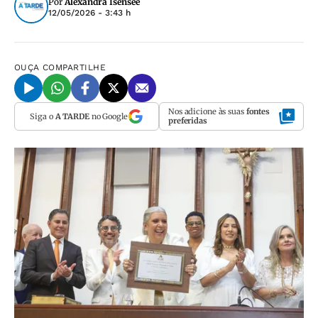
Por
Alexandra Isensee
12/05/2026 - 3:43 h
OUÇA
COMPARTILHE
Nos adicione às suas
fontes
Siga o
A TARDE
no Google
preferidas