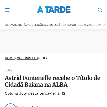
ÚLTIMAS NOTÍCIAS
ELEIÇÕES 2026
POLÍTICA
ESPORTES
SALVADOR
BAHIA
P
HOME
>
COLUNISTAS
>
JULY
JULY
Astrid Fontenelle recebe o Título de
Cidadã Baiana na ALBA
Coluna July desta terça-feira, 12