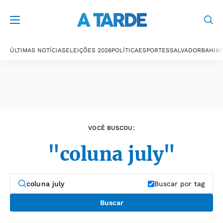
Últimas notícias
ÚLTIMAS NOTÍCIAS
ELEIÇÕES 2026
POLÍTICA
ESPORTES
SALVADOR
BAHIA
P
VOCÊ BUSCOU:
"coluna july"
Buscar por tag
Buscar