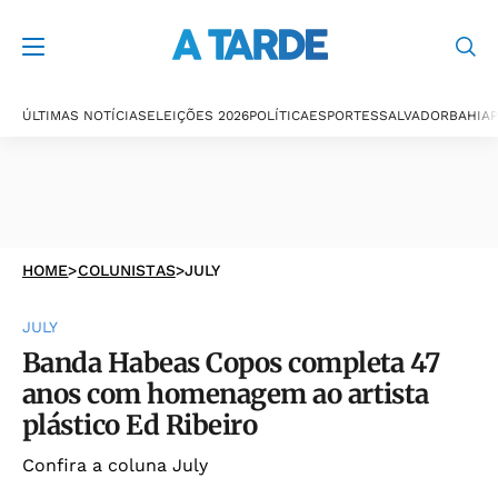
ÚLTIMAS NOTÍCIAS
ELEIÇÕES 2026
POLÍTICA
ESPORTES
SALVADOR
BAHIA
P
HOME
>
COLUNISTAS
>
JULY
JULY
Banda Habeas Copos completa 47
anos com homenagem ao artista
plástico Ed Ribeiro
Confira a coluna July