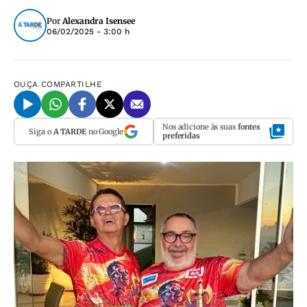
Por
Alexandra Isensee
06/02/2025 - 3:00 h
OUÇA
COMPARTILHE
Nos adicione às suas
fontes
Siga o
A TARDE
no Google
preferidas