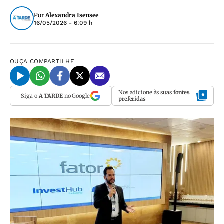
Por
Alexandra Isensee
16/05/2026 - 6:09 h
OUÇA
COMPARTILHE
Nos adicione às suas
fontes
Siga o
A TARDE
no Google
preferidas