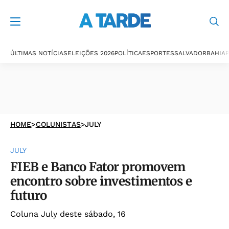
ÚLTIMAS NOTÍCIAS
ELEIÇÕES 2026
POLÍTICA
ESPORTES
SALVADOR
BAHIA
P
HOME
>
COLUNISTAS
>
JULY
JULY
FIEB e Banco Fator promovem
encontro sobre investimentos e
futuro
Coluna July deste sábado, 16