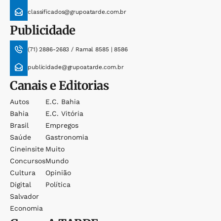
classificados@grupoatarde.com.br
Publicidade
(71) 2886-2683 / Ramal 8585 | 8586
publicidade@grupoatarde.com.br
Canais e Editorias
Autos
E.c. Bahia
Bahia
E.c. Vitória
Brasil
Empregos
Saúde
Gastronomia
Cineinsite
Muito
Concursos
Mundo
Cultura
Opinião
Digital
Política
Salvador
Economia