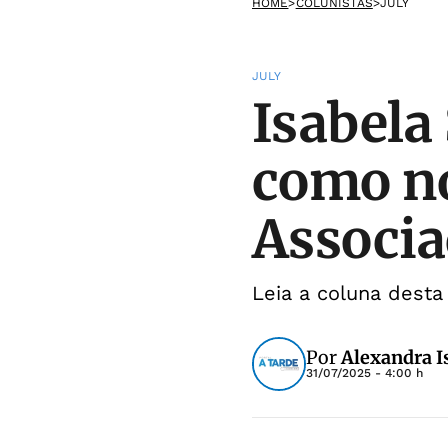
HOME
>
COLUNISTAS
>
JULY
JULY
Isabela
como no
Associa
Leia a coluna desta 
Por
Alexandra I
31/07/2025 - 4:00 h