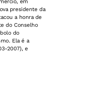
omércio, em
nova presidente da
tacou a honra de
nte do Conselho
mbolo do
mo. Ela é a
03-2007), e