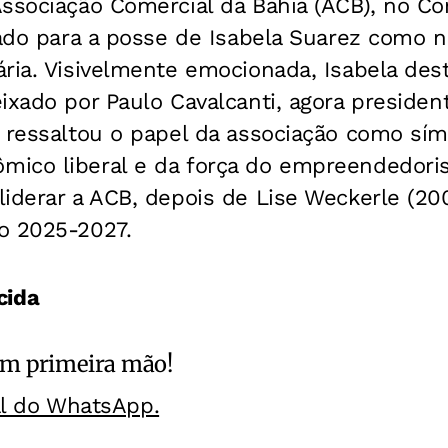
Associação Comercial da Bahia (ACB), no C
tado para a posse de Isabela Suarez como 
ria. Visivelmente emocionada, Isabela des
ixado por Paulo Cavalcanti, agora preside
e ressaltou o papel da associação como sí
ico liberal e da força do empreendedoris
iderar a ACB, depois de Lise Weckerle (20
o 2025-2027.
ida
m primeira mão!
al do WhatsApp.