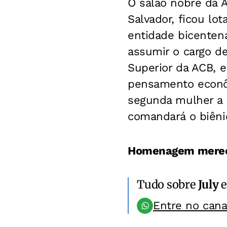
O salão nobre da 
Salvador, ficou lo
entidade bicentená
assumir o cargo de
Superior da ACB, 
pensamento econôm
segunda mulher a l
comandará o biêni
Homenagem merec
Tudo sobre
July
e
Entre no can