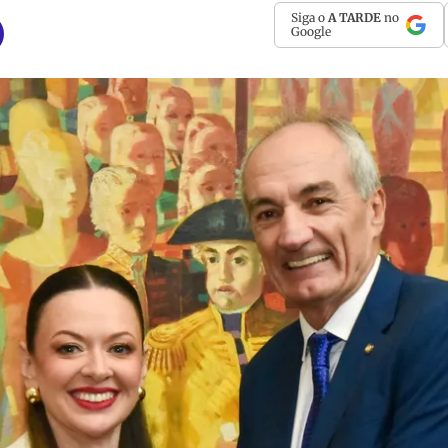
Siga o
A TARDE
no
Google