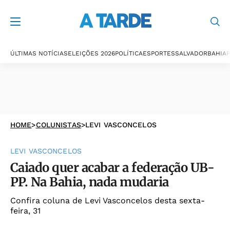
ÚLTIMAS NOTÍCIAS
ELEIÇÕES 2026
POLÍTICA
ESPORTES
SALVADOR
BAHIA
P
HOME
>
COLUNISTAS
>
LEVI VASCONCELOS
LEVI VASCONCELOS
Caiado quer acabar a federação UB-
PP. Na Bahia, nada mudaria
Confira coluna de Levi Vasconcelos desta sexta-
feira, 31