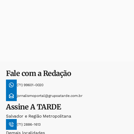
Fale com a Redação
(71) 99601-0020
jornalismoportal@grupoatarde.com.br
Assine
A TARDE
Salvador e Região Metropolitana
(71) 2886-1613
Demais localidades