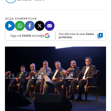
OUÇA
COMPARTILHE
Nos adicione às suas
fontes
Siga o
A TARDE
no Google
preferidas