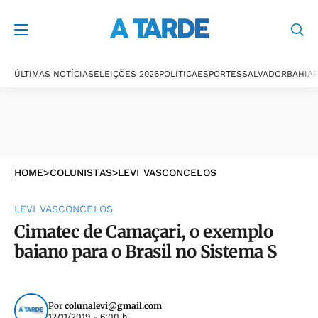
ÚLTIMAS NOTÍCIAS
ELEIÇÕES 2026
POLÍTICA
ESPORTES
SALVADOR
BAHIA
P
HOME
>
COLUNISTAS
>
LEVI VASCONCELOS
LEVI VASCONCELOS
Cimatec de Camaçari, o exemplo
baiano para o Brasil no Sistema S
Por
colunalevi@gmail.com
12/11/2019 - 6:00 h