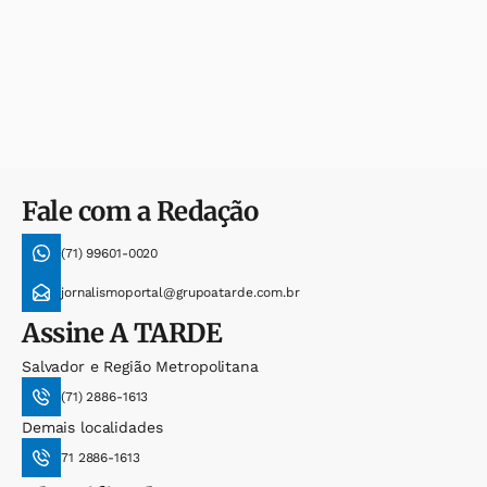
Fale com a Redação
(71) 99601-0020
jornalismoportal@grupoatarde.com.br
Assine
A TARDE
Salvador e Região Metropolitana
(71) 2886-1613
Demais localidades
71 2886-1613