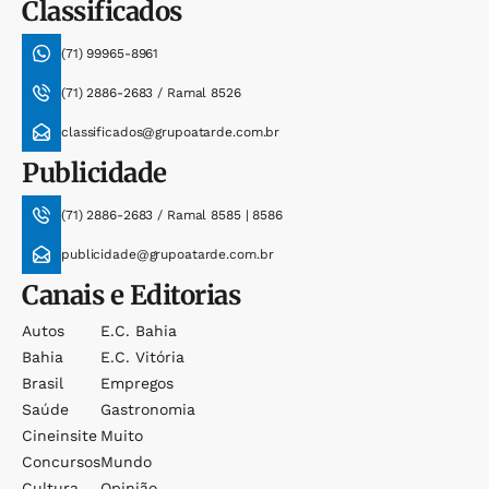
Classificados
(71) 99965-8961
(71) 2886-2683 / Ramal 8526
classificados@grupoatarde.com.br
Publicidade
(71) 2886-2683 / Ramal 8585 | 8586
publicidade@grupoatarde.com.br
Canais e Editorias
Autos
E.c. Bahia
Bahia
E.c. Vitória
Brasil
Empregos
Saúde
Gastronomia
Cineinsite
Muito
Concursos
Mundo
Cultura
Opinião