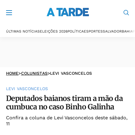
ÚLTIMAS NOTÍCIAS
ELEIÇÕES 2026
POLÍTICA
ESPORTES
SALVADOR
BAHIA
P
HOME
>
COLUNISTAS
>
LEVI VASCONCELOS
LEVI VASCONCELOS
Deputados baianos tiram a mão da
cumbuca no caso Binho Galinha
Confira a coluna de Levi Vasconcelos deste sábado,
11