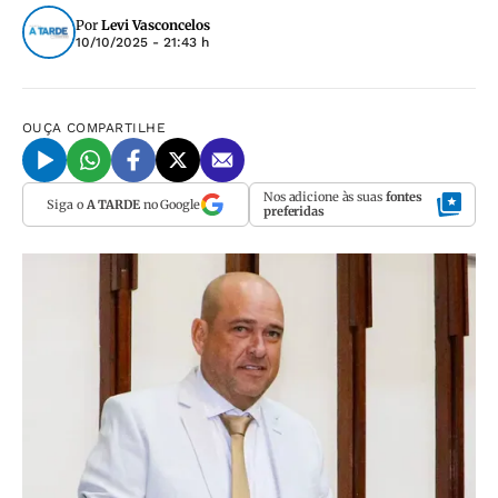
Por
Levi Vasconcelos
10/10/2025 - 21:43 h
OUÇA
COMPARTILHE
Nos adicione às suas
fontes
Siga o
A TARDE
no Google
preferidas