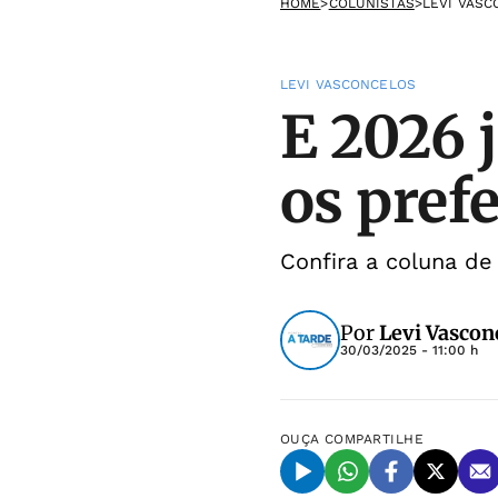
HOME
>
COLUNISTAS
>
LEVI VAS
LEVI VASCONCELOS
E 2026 j
os pref
Confira a coluna d
Por
Levi Vascon
30/03/2025 - 11:00 h
OUÇA
COMPARTILHE