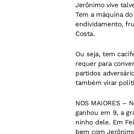
Jerônimo vive tal
Tem a máquina do 
endividamento, fru
Costa.
Ou seja, tem cacif
requer para conve
partidos adversári
também virar políti
NOS MAIORES – No
ganhou em 9, a gra
ninho dele. Em Fei
bem com Jerônimo, 