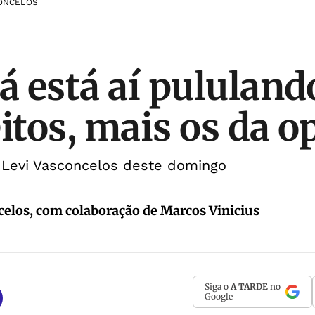
CONCELOS
á está aí pululand
eitos, mais os da o
e Levi Vasconcelos deste domingo
celos, com colaboração de Marcos Vinicius
Siga o
A TARDE
no
Google