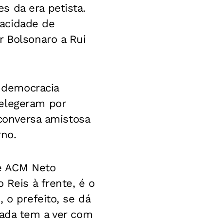
s da era petista.
acidade de
r Bolsonaro a Rui
a democracia
 elegeram por
 conversa amistosa
rno.
e ACM Neto
 Reis à frente, é o
 o prefeito, se dá
nada tem a ver com