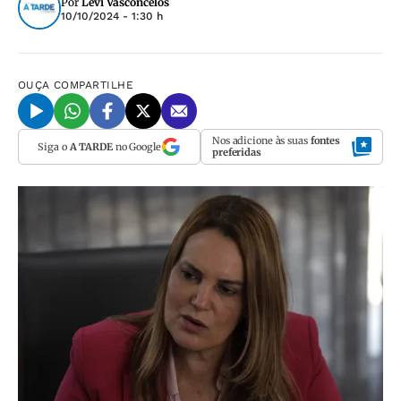
Por
Levi Vasconcelos
10/10/2024 - 1:30 h
OUÇA
COMPARTILHE
Nos adicione às suas
fontes
Siga o
A TARDE
no Google
preferidas