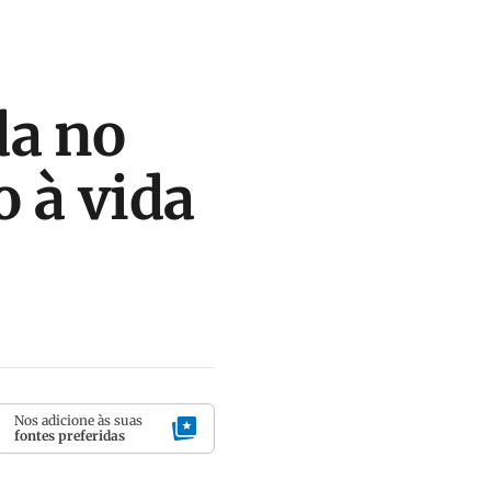
da no
o à vida
Nos adicione às suas
fontes preferidas