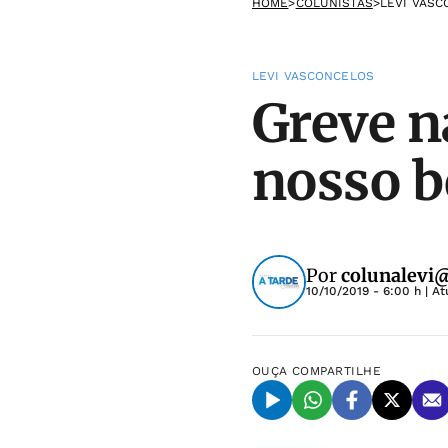
HOME
>
COLUNISTAS
>
LEVI VAS
LEVI VASCONCELOS
Greve n
nosso b
Por
colunalevi
10/10/2019 - 6:00 h
| At
OUÇA
COMPARTILHE