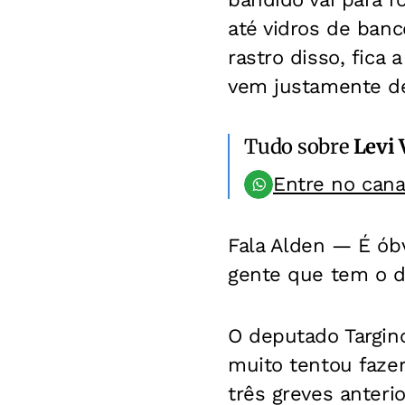
até vidros de ban
rastro disso, fica
vem justamente de
Tudo sobre
Levi 
Entre no can
Fala Alden —
É ób
gente que tem o de
O deputado Targin
muito tentou fazer
três greves anteri