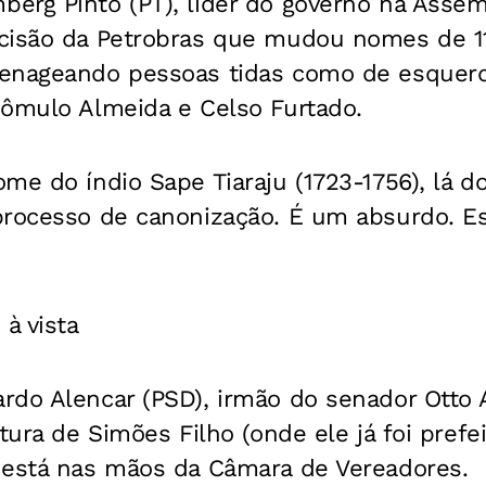
erg Pinto (PT), líder do governo na Assemb
cisão da Petrobras que mudou nomes de 1
enageando pessoas tidas como de esquerda
Rômulo Almeida e Celso Furtado.
me do índio Sape Tiaraju (1723-1756), lá d
processo de canonização. É um absurdo. E
 à vista
do Alencar (PSD), irmão do senador Otto A
itura de Simões Filho (onde ele já foi prefe
 está nas mãos da Câmara de Vereadores.