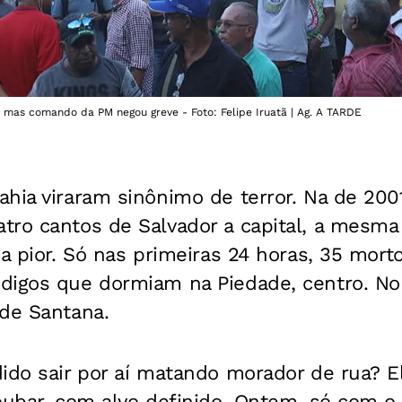
 mas comando da PM negou greve - Foto: Felipe Iruatã | Ag. A TARDE
hia viraram sinônimo de terror. Na de 200
ro cantos de Salvador a capital, a mesma 
a pior. Só nas primeiras 24 horas, 35 morto
digos que dormiam na Piedade, centro. No 
 de Santana.
ido sair por aí matando morador de rua? E
oubar, com alvo definido. Ontem, só com o