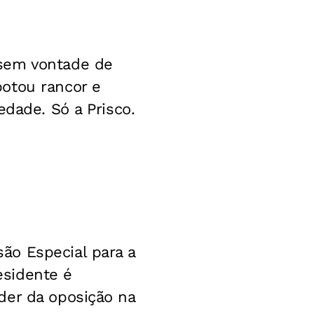
 sem vontade de
otou rancor e
edade. Só a Prisco.
ão Especial para a
esidente é
der da oposição na