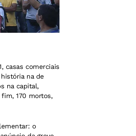
1, casas comerciais
história na de
s na capital,
fim, 170 mortos,
lementar: o
 anúncio da greve,