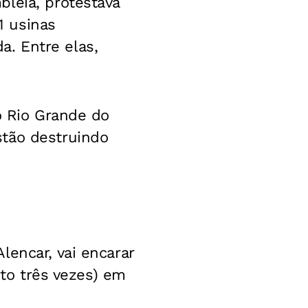
leia, protestava
1 usinas
. Entre elas,
o Rio Grande do
stão destruindo
lencar, vai encarar
ito três vezes) em