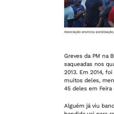
Associação anunciou paralisação,
Greves da PM na Ba
saqueadas nos quat
2013. Em 2014, foi 
muitos deles, men
45 deles em Feira
Alguém já viu band
bandido vai para r