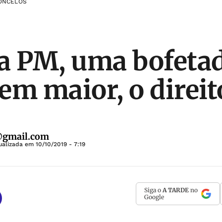
CONCELOS
a PM, uma bofeta
em maior, o direit
@gmail.com
ualizada em
10/10/2019 - 7:19
Siga o
A TARDE
no
Google