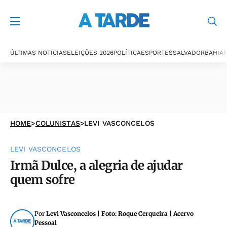
ÚLTIMAS NOTÍCIAS
ELEIÇÕES 2026
POLÍTICA
ESPORTES
SALVADOR
BAHIA
P
HOME
>
COLUNISTAS
>
LEVI VASCONCELOS
LEVI VASCONCELOS
Irmã Dulce, a alegria de ajudar
quem sofre
Por
Levi Vasconcelos | Foto: Roque Cerqueira | Acervo
Pessoal