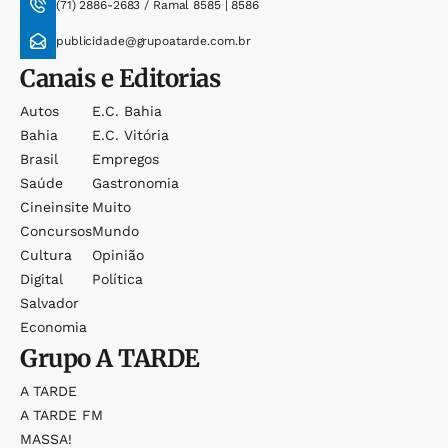
(71) 2886-2683 / Ramal 8585 | 8586
publicidade@grupoatarde.com.br
Canais e Editorias
Autos
E.c. Bahia
Bahia
E.c. Vitória
Brasil
Empregos
Saúde
Gastronomia
Cineinsite
Muito
Concursos
Mundo
Cultura
Opinião
Digital
Política
Salvador
Economia
Grupo
A TARDE
A TARDE
A TARDE FM
MASSA!